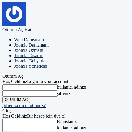
Oturum Aç
Katıl
Web Danışmanı
Joomla Danışmanı
Joomla Uzmanı
Joomla Tasarım
Joomla Geliştirici
Joomla Yöneticisi
Oturum Aç
Hoş Geldiniz
Log into your account
kullanıcı adınızı
şifreniz
Şifrenizi mi unuttunuz?
Giriş
Hoş Geldiniz
Bir hesap için üye ol.
E-postanız
kullanıcı adınızı