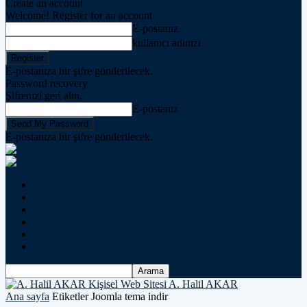
Create an account
Welcome! Register for an account
E-postanız
kullanıcı adınızı
E-postanıza bir şifre gönderilecek.
Password recovery
Şifrenizi geri alın.
E-postanız
E-postanıza bir şifre gönderilecek.
Web Danışmanı
Joomla Danışmanı
Joomla Uzmanı
Joomla Tasarım
Joomla Geliştirici
Joomla Yöneticisi
A. Halil AKAR
Ana sayfa
Etiketler
Joomla tema indir