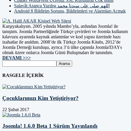
Cpanel WordPress Ücretsiz SSL Kurulumu Çok Basit
Salavât Arapça Yazılışı اللهم صلى على سيدنا محمد
Android 8 Bildirim Sorunu, Bildirimleri ve Alarmları Açmak
Karşıyakalıyım. 2005 yılında Mambo’yla, ardından Joomla! ile
tanıştım. Joomla Partnerliğinde Türkçe çevirileri ve Joomla kullanım
kılavuzu ayarında kaynak anlatımlar ve kod yapısı üzerinde bazı
izahatlar ile anıldım. 2008’de ilk Türkçe Joomla Kitabı, 2012’de
Joomla Derneği kuruluşu, ayrıca 3’ü ülke çapında Joomla!DAYs
olmak üzere onlarca Joomla Günü Buluşmaları ile tanındım.
DEVAMI >>>
RASGELE İÇERİK
Çocuklarımızı Kim Yetiştiriyor?
22 Şubat 2017
Joomla! 1.6.0 Beta 1 Sürüm Yayınlandı