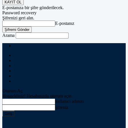
E-postanıza bir şifre gönderilecek.
Password recovery
Şifrenizi geri alın.
E-postanız
Arama
Giriş / Katıl
Web Danışmanı
Joomla Danışmanı
Joomla Uzmanı
Joomla Tasarım
Joomla Geliştirici
Joomla Yöneticisi
Oturum Aç
Hoşgeldiniz! Hesabınızda oturum açın.
kullanıcı adınızı
şifreniz
Forgot your password? Get help
Create an account