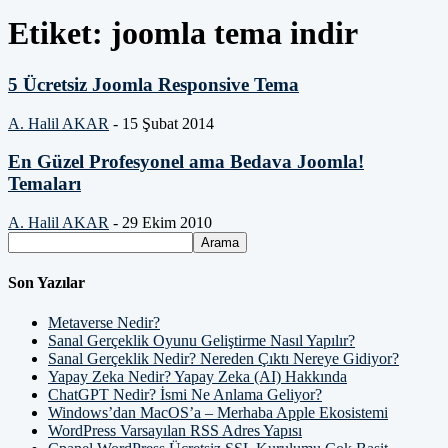
Etiket: joomla tema indir
5 Ücretsiz Joomla Responsive Tema
A. Halil AKAR
-
15 Şubat 2014
En Güzel Profesyonel ama Bedava Joomla!
Temaları
A. Halil AKAR
-
29 Ekim 2010
Son Yazılar
Metaverse Nedir?
Sanal Gerçeklik Oyunu Geliştirme Nasıl Yapılır?
Sanal Gerçeklik Nedir? Nereden Çıktı Nereye Gidiyor?
Yapay Zeka Nedir? Yapay Zeka (AI) Hakkında
ChatGPT Nedir? İsmi Ne Anlama Geliyor?
Windows’dan MacOS’a – Merhaba Apple Ekosistemi
WordPress Varsayılan RSS Adres Yapısı