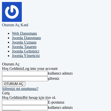
Oturum Aç
Katıl
Web Danışmanı
Joomla Danışmanı
Joomla Uzmanı
Joomla Tasarım
Joomla Geliştirici
Joomla Yöneticisi
Oturum Aç
Hoş Geldiniz
Log into your account
kullanıcı adınızı
şifreniz
Şifrenizi mi unuttunuz?
Giriş
Hoş Geldiniz
Bir hesap için üye ol.
E-postanız
kullanıcı adınızı