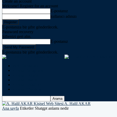
Create an account
Welcome! Register for an account
E-postanız
kullanıcı adınızı
E-postanıza bir şifre gönderilecek.
Password recovery
Şifrenizi geri alın.
E-postanız
E-postanıza bir şifre gönderilecek.
Web Danışmanı
Joomla Danışmanı
Joomla Uzmanı
Joomla Tasarım
Joomla Geliştirici
Joomla Yöneticisi
A. Halil AKAR
Ana sayfa
Etiketler
Shatgpt anlamı nedir