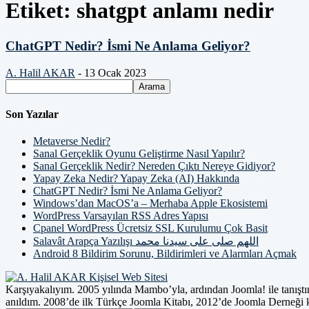
Etiket: shatgpt anlamı nedir
ChatGPT Nedir? İsmi Ne Anlama Geliyor?
A. Halil AKAR
-
13 Ocak 2023
Son Yazılar
Metaverse Nedir?
Sanal Gerçeklik Oyunu Geliştirme Nasıl Yapılır?
Sanal Gerçeklik Nedir? Nereden Çıktı Nereye Gidiyor?
Yapay Zeka Nedir? Yapay Zeka (AI) Hakkında
ChatGPT Nedir? İsmi Ne Anlama Geliyor?
Windows’dan MacOS’a – Merhaba Apple Ekosistemi
WordPress Varsayılan RSS Adres Yapısı
Cpanel WordPress Ücretsiz SSL Kurulumu Çok Basit
Salavât Arapça Yazılışı اللهم صلى على سيدنا محمد
Android 8 Bildirim Sorunu, Bildirimleri ve Alarmları Açmak
Karşıyakalıyım. 2005 yılında Mambo’yla, ardından Joomla! ile tanıştım
anıldım. 2008’de ilk Türkçe Joomla Kitabı, 2012’de Joomla Derneği