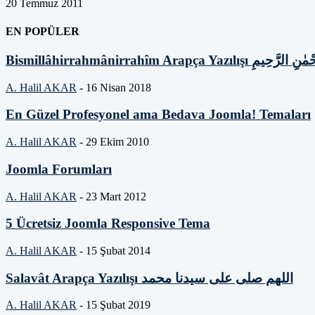
20 Temmuz 2011
EN POPÜLER
Bismillâhirrahmânirrahîm Arapça Yazı
A. Halil AKAR
-
16 Nisan 2018
En Güzel Profesyonel ama Bedava Joomla! Temaları
A. Halil AKAR
-
29 Ekim 2010
Joomla Forumları
A. Halil AKAR
-
23 Mart 2012
5 Ücretsiz Joomla Responsive Tema
A. Halil AKAR
-
15 Şubat 2014
Salavât Arapça Yazılışı اللهم صلى على سيدنا محمد
A. Halil AKAR
-
15 Şubat 2019