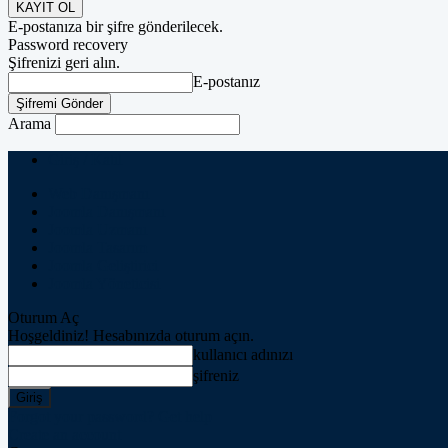
E-postanıza bir şifre gönderilecek.
Password recovery
Şifrenizi geri alın.
E-postanız
Arama
Giriş / Katıl
Web Danışmanı
Joomla Danışmanı
Joomla Uzmanı
Joomla Tasarım
Joomla Geliştirici
Joomla Yöneticisi
Oturum Aç
Hoşgeldiniz! Hesabınızda oturum açın.
kullanıcı adınızı
şifreniz
Forgot your password? Get help
Create an account