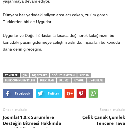
yaşanmaya devam ediyor.
Dünyanı her yerindeki milyonlarca acı çeken, zulüm gören
Türklerden biri de Uygurlar.
Uygurlar ve Doğu Türkistan’a kısaca değinerek kulağınızın bu
konudaki pasını gidermeye çalıştım aslında. İnşeallah bu konuda
daha derin gireceğim.
ETİKETLER
ÇIN
DIŞ SIYASET
DOĞU TÜRKISTAN
SINCAN
TÜRK CUMHURIYETLERI
TÜRKISTAN
URUMÇI
UYGUR
UYGURLAR
Facebook
Twitter
Önceki makale
Sonraki makale
Joomla! 1.0.x Sürümlere
Çelik Çanak Çömlek
Desteğin Bitmesi Hakkında
Tencere Tava