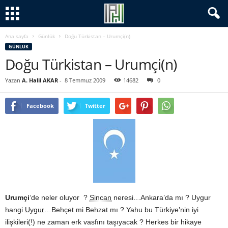
Ana sayfa
Günlük
Doğu Türkistan – Urumçi(n)
GÜNLÜK
Doğu Türkistan – Urumçi(n)
Yazan
A. Halil AKAR
-
8 Temmuz 2009
14682
0
Facebook
Twitter
Urumçi
‘de neler oluyor ?
Sincan
neresi…Ankara’da mı ? Uygur
hangi
Uygur
…Behçet mi Behzat mı ? Yahu bu Türkiye’nin iyi
ilişkileri(!) ne zaman erk vasfını taşıyacak ? Herkes bir hikaye