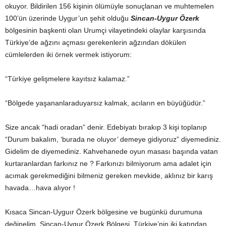
okuyor. Bildirilen 156 kişinin ölümüyle sonuçlanan ve muhtemelen
100’ün üzerinde Uygur’un şehit olduğu
Sincan-Uygur Özerk
bölgesinin başkenti olan Urumçi vilayetindeki olaylar karşısında
Türkiye’de ağzını açması gerekenlerin ağzından dökülen
cümlelerden iki örnek vermek istiyorum:
“Türkiye gelişmelere kayıtsız kalamaz.”
“Bölgede yaşananlaraduyarsız kalmak, acıların en büyüğüdür.”
Size ancak “hadi oradan” denir. Edebiyatı bırakıp 3 kişi toplanıp
“Durum bakalım, ‘burada ne oluyor’ demeye gidiyoruz” diyemediniz.
Gidelim de diyemediniz. Kahvehanede oyun masası başında vatan
kurtaranlardan farkınız ne ? Farkınızı bilmiyorum ama adalet için
acımak gerekmediğini bilmeniz gereken mevkide, aklınız bir karış
havada…hava alıyor !
Kısaca Sincan-Uyguır Özerk bölgesine ve bugünkü durumuna
değinelim. Sincan-Uygur Özerk Bölgesi, Türkiye’nin iki katından