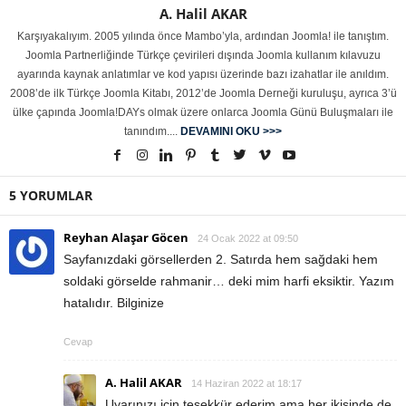
A. Halil AKAR
Karşıyakalıyım. 2005 yılında önce Mambo’yla, ardından Joomla! ile tanıştım.
Joomla Partnerliğinde Türkçe çevirileri dışında Joomla kullanım kılavuzu
ayarında kaynak anlatımlar ve kod yapısı üzerinde bazı izahatlar ile anıldım.
2008’de ilk Türkçe Joomla Kitabı, 2012’de Joomla Derneği kuruluşu, ayrıca 3’ü
ülke çapında Joomla!DAYs olmak üzere onlarca Joomla Günü Buluşmaları ile
tanındım....
DEVAMINI OKU >>>
5 YORUMLAR
Reyhan Alaşar Göcen
24 Ocak 2022 at 09:50
Sayfanızdaki görsellerden 2. Satırda hem sağdaki hem
soldaki görselde rahmanir… deki mim harfi eksiktir. Yazım
hatalıdır. Bilginize
Cevap
A. Halil AKAR
14 Haziran 2022 at 18:17
Uyarınızı için teşekkür ederim ama her ikisinde de