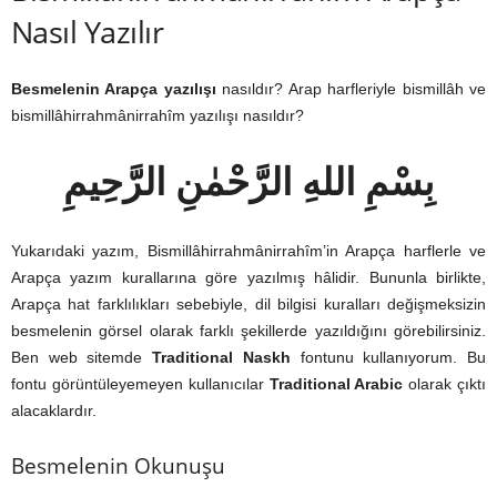
Nasıl Yazılır
Besmelenin Arapça yazılışı
nasıldır? Arap harfleriyle bismillâh ve
bismillâhirrahmânirrahîm yazılışı nasıldır?
بِسْمِ اللهِ الرَّحْمٰنِ الرَّحِيمِ
Yukarıdaki yazım, Bismillâhirrahmânirrahîm’in Arapça harflerle ve
Arapça yazım kurallarına göre yazılmış hâlidir. Bununla birlikte,
Arapça hat farklılıkları sebebiyle, dil bilgisi kuralları değişmeksizin
besmelenin görsel olarak farklı şekillerde yazıldığını görebilirsiniz.
Ben web sitemde
Traditional Naskh
fontunu kullanıyorum. Bu
fontu görüntüleyemeyen kullanıcılar
Traditional Arabic
olarak çıktı
alacaklardır.
Besmelenin Okunuşu