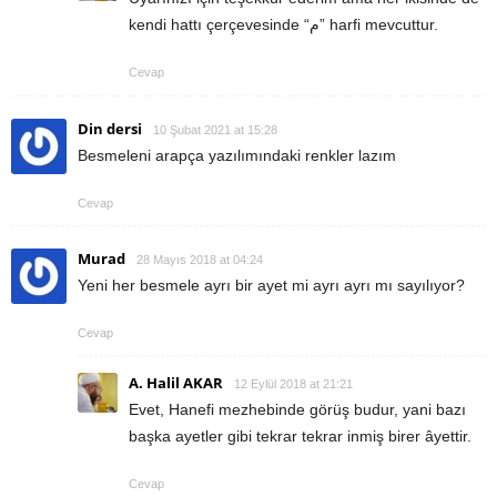
kendi hattı çerçevesinde “م” harfi mevcuttur.
Cevap
Din dersi
10 Şubat 2021 at 15:28
Besmeleni arapça yazılımındaki renkler lazım
Cevap
Murad
28 Mayıs 2018 at 04:24
Yeni her besmele ayrı bir ayet mi ayrı ayrı mı sayılıyor?
Cevap
A. Halil AKAR
12 Eylül 2018 at 21:21
Evet, Hanefi mezhebinde görüş budur, yani bazı
başka ayetler gibi tekrar tekrar inmiş birer âyettir.
Cevap