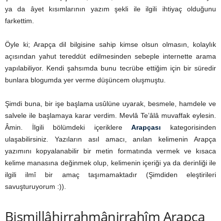
ya da âyet kısımlarının yazım şekli ile ilgili ihtiyaç olduğunu
farkettim.
Öyle ki; Arapça dil bilgisine sahip kimse olsun olmasın, kolaylık
açısından yahut tereddüt edilmesinden sebeple internette arama
yapılabiliyor. Kendi şahsımda bunu tecrübe ettiğim için bir süredir
bunlara blogumda yer verme düşüncem oluşmuştu.
Şimdi buna, bir işe başlama usûlüne uyarak, besmele, hamdele ve
salvele ile başlamaya karar verdim. Mevlâ Te’âlâ muvaffak eylesin.
Âmin. İlgili bölümdeki içeriklere
Arapçası
kategorisinden
ulaşabilirsiniz. Yazıların asıl amacı, anılan kelimenin Arapça
yazımını kopyalanabilir bir metin formatında vermek ve kısaca
kelime manasına değinmek olup, kelimenin içeriği ya da derinliği ile
ilgili ilmî bir amaç taşımamaktadır (Şimdiden eleştirileri
savuşturuyorum :)).
Bismillâhirrahmânirrahîm Arapça