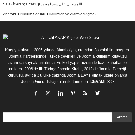
Salavât Arapça Yazılışı اللهم صلى على سيدنا محمد
Android 8 Bildirim Sorunu, Bildirimleri ve Alarmları Açmak
Karşıyakalıyım. 2005 yılında Mambo’yla, ardından Joomla! ile tanıştım.
Joomla Partnerliğinde Türkçe çevirileri ve Joomla kullanım kılavuzu
ayarında kaynak anlatımlar ve kod yapısı üzerinde bazı izahatlar ile
anıldım. 2008’de ilk Türkçe Joomla Kitabı, 2012’de Joomla Derneği
kuruluşu, ayrıca 3’ü ülke çapında Joomla!DAYs olmak üzere onlarca
Joomla Günü Buluşmaları ile tanındım.
DEVAMI >>>