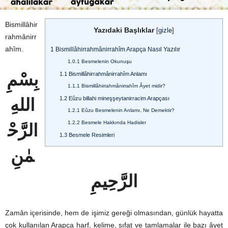
Bismillâhir
Yazıdaki Başlıklar
[
gizle
]
rahmânirr
ahîm.
1
Bismillâhirrahmânirrahîm Arapça Nasıl Yazılır
1.0.1
Besmelenin Okunuşu
بِسْمِ
1.1
Bismillâhirrahmânirrahîm Anlamı
1.1.1
Bismillâhirrahmânirrahîm Âyet midir?
1.2
Eûzu billahi mineşşeytanirracim Arapçası
اللهِ
1.2.1
Eûzu Besmelenin Anlamı, Ne Demektir?
1.2.2
Besmele Hakkında Hadisler
الرَّحْ
1.3
Besmele Resimleri
مٰنِ
الرَّحِيمِ
Zamân içerisinde, hem de işimiz gereği olmasından, günlük hayatta
çok kullanılan Arapça harf, kelime, sıfat ve tamlamalar ile bazı âyet