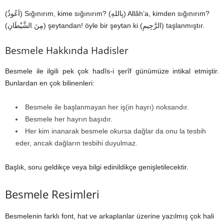
(اَعُوذُ) Sığınırım, kime sığınırım? (بِاللهِ) Allâh’a, kimden sığınırım?
(مِنَ الشَّيْطَانِ) şeytandan! öyle bir şeytan ki (الرَّجِيمِ) taşlanmıştır.
Besmele Hakkında Hadisler
Besmele ile ilgili pek çok hadîs-i şerîf günümüze intikal etmiştir.
Bunlardan en çok bilinenleri:
Besmele ile başlanmayan her iş(in hayrı) noksandır.
Besmele her hayrın başıdır.
Her kim inanarak besmele okursa dağlar da onu la tesbih
eder, ancak dağların tesbihi duyulmaz.
Başlık, soru geldikçe veya bilgi edinildikçe genişletilecektir.
Besmele Resimleri
Besmelenin farklı font, hat ve arkaplanlar üzerine yazılmış çok hali