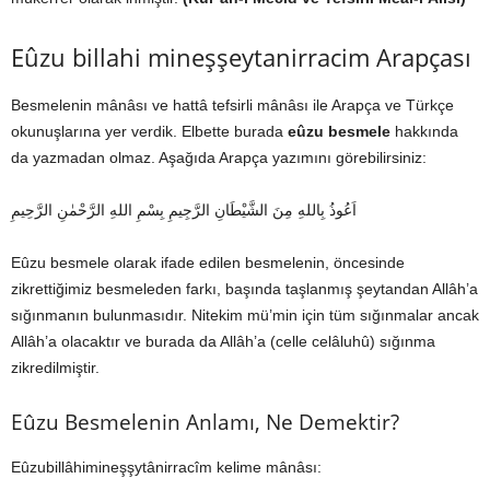
Eûzu billahi mineşşeytanirracim Arapçası
Besmelenin mânâsı ve hattâ tefsirli mânâsı ile Arapça ve Türkçe
okunuşlarına yer verdik. Elbette burada
eûzu besmele
hakkında
da yazmadan olmaz. Aşağıda Arapça yazımını görebilirsiniz:
اَعُوذُ بِاللهِ مِنَ الشَّيْطَانِ الرَّجِيمِ بِسْمِ اللهِ الرَّحْمٰنِ الرَّحِيمِ
Eûzu besmele olarak ifade edilen besmelenin, öncesinde
zikrettiğimiz besmeleden farkı, başında taşlanmış şeytandan Allâh’a
sığınmanın bulunmasıdır. Nitekim mü’min için tüm sığınmalar ancak
Allâh’a olacaktır ve burada da Allâh’a (celle celâluhû) sığınma
zikredilmiştir.
Eûzu Besmelenin Anlamı, Ne Demektir?
Eûzubillâhimineşşytânirracîm kelime mânâsı: