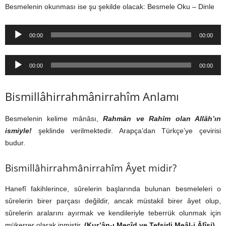
Besmelenin okunması ise şu şekilde olacak: Besmele Oku – Dinle
Ses
00:00
00:00
oynatıcı
Ses
00:00
00:00
oynatıcı
Bismillâhirrahmânirrahîm Anlamı
Besmelenin kelime mânâsı,
Rahmân ve Rahîm olan Allâh’ın
ismiyle!
şeklinde verilmektedir. Arapça’dan Türkçe’ye çevirisi
budur.
Bismillâhirrahmânirrahîm Âyet midir?
Hanefî fakihlerince, sûrelerin başlarında bulunan besmeleleri o
sûrelerin birer parçası değildir, ancak müstakil birer âyet olup,
sûrelerin aralarını ayırmak ve kendileriyle teberrük olunmak için
mükerrer olarak inmiştir.
(Kur’ân-ı Mecîd ve Tefsirli Meâl-i Âlîsi)