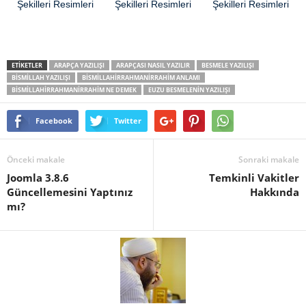
ETİKETLER
ARAPÇA YAZILIŞI
ARAPÇASI NASIL YAZILIR
BESMELE YAZILIŞI
BISMILLAH YAZILIŞI
BISMILLAHIRRAHMANIRRAHIM ANLAMI
BISMILLAHIRRAHMANIRRAHIM NE DEMEK
EUZU BESMELENIN YAZILIŞI
Facebook
Twitter
Önceki makale
Sonraki makale
Joomla 3.8.6
Temkinli Vakitler
Güncellemesini Yaptınız
Hakkında
mı?