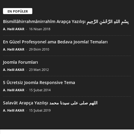
EN POPÜLER
Bismillâhirrahmânirrahîm Arapça Yazılışı بِسْمِ اللهِ الرَّحْمٰنِ الرَّحِيمِ
A. Halil AKAR
-
16 Nisan 2018
En Güzel Profesyonel ama Bedava Joomla! Temaları
A. Halil AKAR
-
29 Ekim 2010
Joomla Forumları
A. Halil AKAR
-
23 Mart 2012
5 Ücretsiz Joomla Responsive Tema
A. Halil AKAR
-
15 Şubat 2014
Salavât Arapça Yazılışı اللهم صلى على سيدنا محمد
A. Halil AKAR
-
15 Şubat 2019